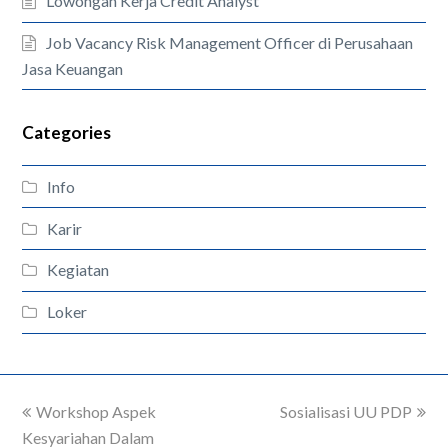
Lowongan Kerja Credit Analyst
Job Vacancy Risk Management Officer di Perusahaan
Jasa Keuangan
Categories
Info
Karir
Kegiatan
Loker
previous
Workshop Aspek
Sosialisasi UU PDP
next
Kesyariahan Dalam
post:
post: