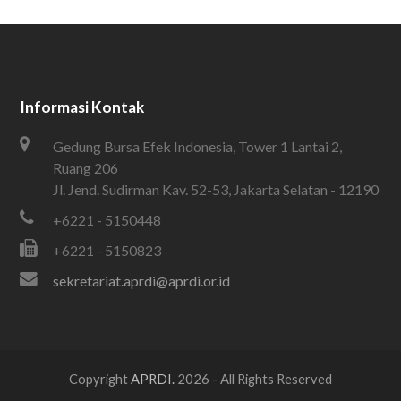
Informasi Kontak
Gedung Bursa Efek Indonesia, Tower 1 Lantai 2,
Ruang 206
Jl. Jend. Sudirman Kav. 52-53, Jakarta Selatan - 12190
+6221 - 5150448
+6221 - 5150823
sekretariat.aprdi@aprdi.or.id
Copyright
APRDI.
2026 - All Rights Reserved