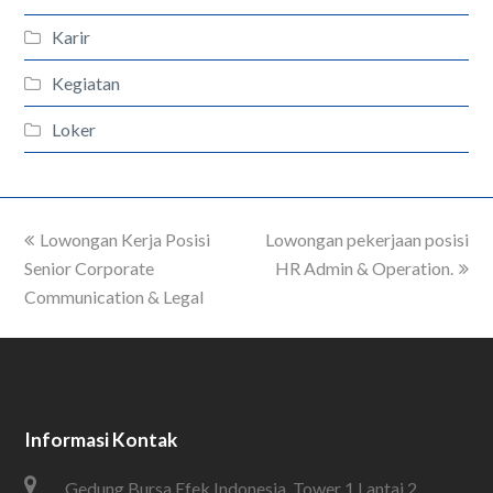
Karir
Kegiatan
Loker
previous
Lowongan Kerja Posisi
Lowongan pekerjaan posisi
next
Senior Corporate
post:
post:
HR Admin & Operation.
Communication & Legal
Informasi Kontak
Gedung Bursa Efek Indonesia, Tower 1 Lantai 2,